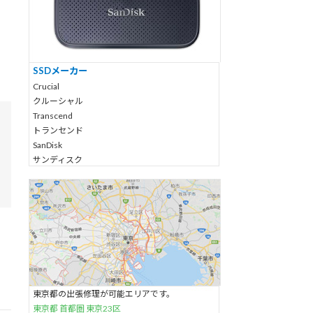
なども可能です。
logitec
ロジテック
記載されていないメディアも対応可能です。お気
LaCie
軽にお問い合わせください。
ラシージャパン
日立
SSDメーカー
SAMSUNG サムスン
Crucial
Maxtorマックストア
クルーシャル
富士通(FUJITSU)
Transcend
トランセンド
記載されていないHDDも対応可能です。お気軽に
SanDisk
お問い合わせください。
サンディスク
Kingston
キングストン
SK hynix
SKハイニックス
SAMSUNG
サムスン
Intel
インテル
SILICON POWER
東京都の出張修理が可能エリアです。
シリコンパワー
東京都 首都圏 東京23区