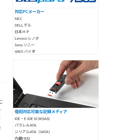
対応PCメーカー
NEC
DELL デル
日本ＨＰ
Lenovo レノボ
Sony ソニー
VAIO バイオ
TOSHIBA 東芝
Dynabook
ダイナブック
FUJITSU 富士通
Panasonic
パナソニック
ー
Epson エプソン
に
Acer エイサー
せ
Mouse Computer
復旧対応可能な記録メディア
マウスコンピューター
が
IDE・E-IDE SCSI(SAS)
ASUS エイスース
パラレルATA
そ
自作PCやBTOパソコン
シリアルATA（SATA）
フロンティア
内蔵HDD