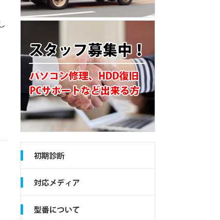
し
、
も
よ
く