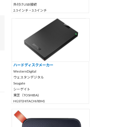
FRONTIER
外付けUSB接続
MSI エムエスアイ
2.5インチ・3.5インチ
iiyama イイヤマ
(NAS)外付けLAN接続
Dospara ドスパラ
ネットワーク対応
TSUKUMO ツクモ
ハードディスク
パソコン工房
RAID機能付
sycom サイコム
ノートパソコン
GIGABYTE ギガバイト
デスクトップPC
LG エルジー
RAID対応のサーバー
Huawei ファーウェイ
ファイルサーバー
マイクロソフトsurface
ハードディスクメーカー
Mac マック
ハードディスク以外のメディア
WesternDigital
Apple アップル社
ウェスタンデジタル
SSD
Seagate
SDカード
シーゲイト
USBメモリ
東芝（TOSHIBA)
デジカメ
HGST(HITACHI/IBM)
CFカード
BUFFALO
CompactFlash
バッファロー
コンパクトフラッシュ
I-O DATA
microSDカード
アイ オー データ