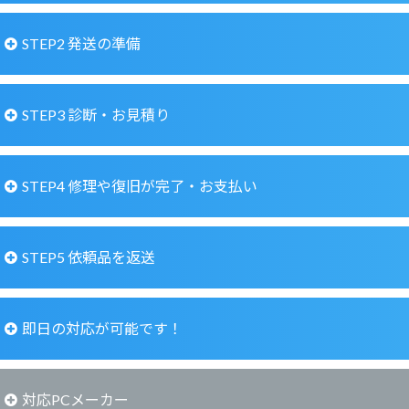
STEP2 発送の準備
STEP1 お問い合わせ
STEP3 診断・お見積り
STEP2 依頼品を発送
宅配や郵送の場合は診断料金
０円
・お
見積りまでは
無料
です
STEP4 修理や復旧が完了・お支払い
STEP3 診断・お見積り
故障したパソコンを宅配便でお送りいただき、修理・復
STEP5 依頼品を返送
STEP4 修理や復旧が完了・お支払い
旧を行ったあと、宅配便にて返送いたします。弊社から
の返送にはヤマト運輸のクロネコヤマト宅急便を利用し
ていますが、佐川急便やゆうパックなどでも宅配修理を
即日の対応が可能です！
STEP5 依頼品を返送
日本全国から承っております。ノートPC・デスクトップ
パソコン・液晶一体型デスクトップ・外付けハードディ
即日の対応が可能です！
スクなど問わず、お気軽にお問い合わせください。
対応PCメーカー