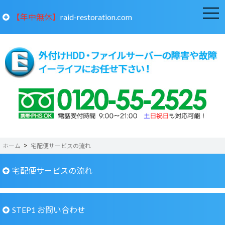
toggle
【年中無休】
raid-restoration.com
naviga
【年中無休】
RAID崩壊 サーバーやNASのデータ復旧
ホーム
宅配便サービスの流れ
宅配便サービスの流れ
宅配便サービスの流れ
STEP1 お問い合わせ